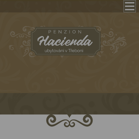
Úvodní stránka
-
Tipy penzionu