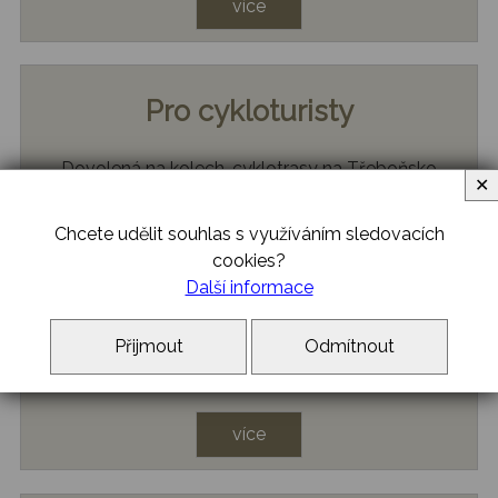
více
Pro cykloturisty
Dovolená na kolech, cyklotrasy na Třeboňsko
✕
více
Chcete udělit souhlas s využíváním sledovacích
cookies?
Další informace
Praktické informace
Přijmout
Odmítnout
Dobré tipy a rady pro Vaší dovolenou v Třeboni
více